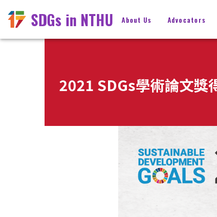
SDGs in NTHU
About Us
Advocators
2021 SDGs學術論