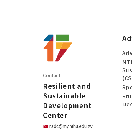
Ad
Adv
NT
Sus
Contact
(CS
Resilient and
Sp
Sustainable
Stu
Dec
Development
Center
rsdc@my.nthu.edu.tw