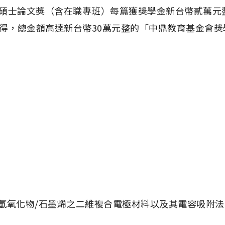
 篇。碩士論文獎（含在職專班）每篇獲獎學金新台幣貳萬
獲得，總金額高達新台幣30萬元整的「中鼎教育基金會
氫氧化物/石墨烯之二維複合電極材料以及其電容吸附