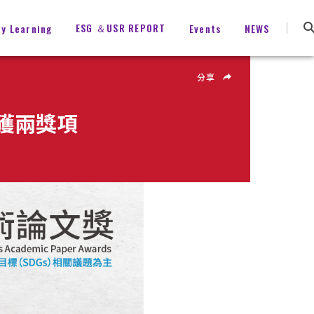
ESG ＆USR REPORT
ty Learning
Events
NEWS
分享
獎獲兩獎項