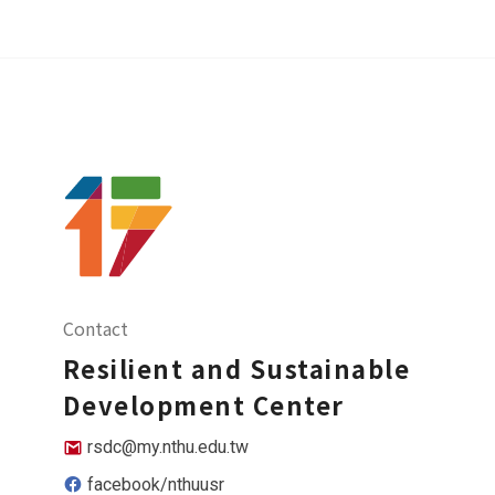
Contact
Resilient and Sustainable
Development Center
rsdc@my.nthu.edu.tw
facebook/nthuusr