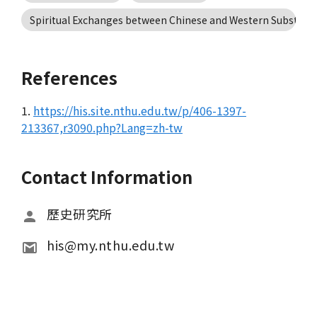
Spiritual Exchanges between Chinese and Western Substanc
References
1.
https://his.site.nthu.edu.tw/p/406-1397-
213367,r3090.php?Lang=zh-tw
Contact Information
歷史研究所
his@my.nthu.edu.tw