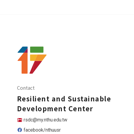
Contact
Resilient and Sustainable
Development Center
rsdc@my.nthu.edu.tw
facebook/nthuusr